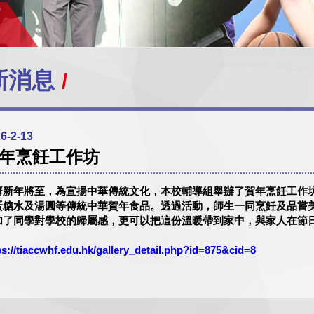
新消息
6-2-13
年烹飪工作坊
曆新年將至，為宣揚中華傳統文化，本校輔導組舉辦了賀年烹飪工作
蛋糖水及湯圓等傳統中華賀年食品。透過活動，師生一同烹飪及品嘗
加了同學對學校的歸屬感，更可以把這份溫暖帶到家中，與家人在節
ps://tiaccwhf.edu.hk/gallery_detail.php?id=875&cid=8