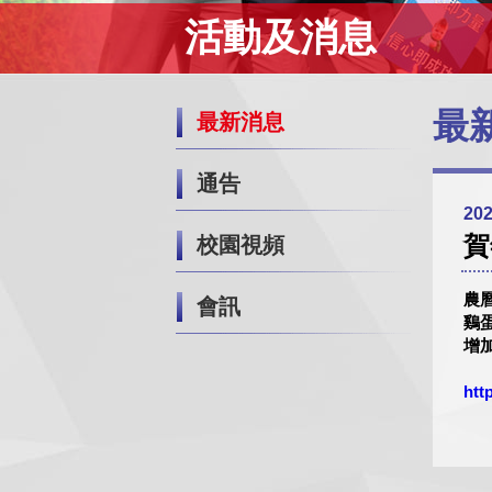
活動及消息
最
最新消息
通告
202
賀
校園視頻
農
會訊
鷄
增
htt