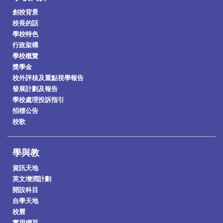
創校背景
校長的話
學校特色
行政架構
學校概覽
獎學金
校外評核及重點視學報告
發展計劃及報告
學校處理投訴指引
招標公告
校歌
學與教
資訊天地
英文增潤計劃
開設科目
自學天地
校曆
實用網頁