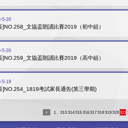
-5-20
長]NO.258_文協盃朗誦比賽2019（初中組）
-5-20
長]NO.259_文協盃朗誦比賽2019（高中組）
-5-19
長]NO.254_1819考試家長通告(第三學期)
<
1..
313
314
315
316
317
318
319
320
321