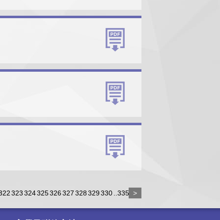
322
323
324
325
326
327
328
329
330
..335
>