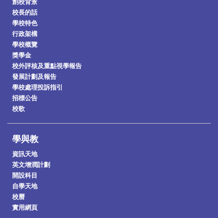
創校背景
校長的話
學校特色
行政架構
學校概覽
獎學金
校外評核及重點視學報告
發展計劃及報告
學校處理投訴指引
招標公告
校歌
學與教
資訊天地
英文增潤計劃
開設科目
自學天地
校曆
實用網頁