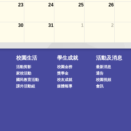
23
24
25
26
30
31
1
2
校園生活
學生成就
活動及消息
活動剪影
校園金榜
最新消息
家校活動
獎學金
通告
國民教育活動
校友成就
校園視頻
課外活動組
媒體報導
會訊