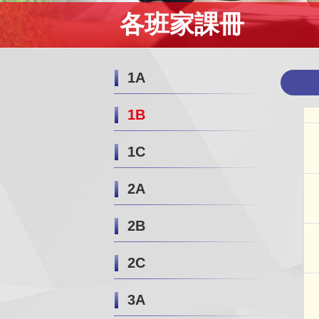
各班家課冊
1A
1B
1C
2A
2B
2C
3A