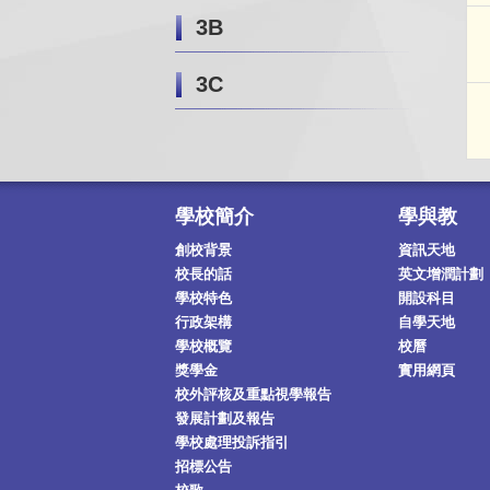
3B
3C
學校簡介
學與教
創校背景
資訊天地
校長的話
英文增潤計劃
學校特色
開設科目
行政架構
自學天地
學校概覽
校曆
獎學金
實用網頁
校外評核及重點視學報告
發展計劃及報告
學校處理投訴指引
招標公告