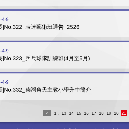
-4-9
長]No.322_表達藝術班通告_2526
-4-9
長]No.323_乒乓球隊訓練班(4月至5月)
-4-9
長]No.332_柴灣角天主教小學升中簡介
<
1..
13
14
15
16
17
18
19
20
21