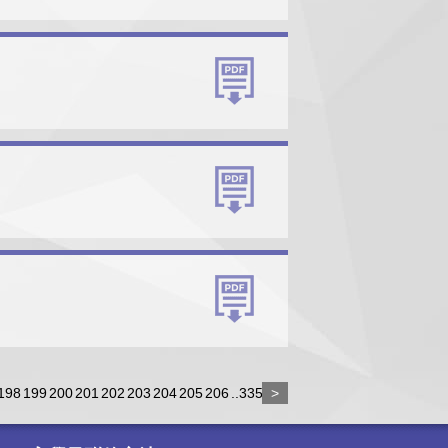
198
199
200
201
202
203
204
205
206
..335
>