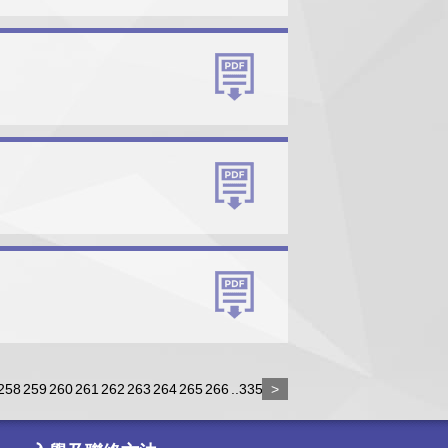
258
259
260
261
262
263
264
265
266
..335
>